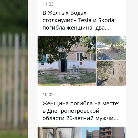
11:23
В Желтых Водах
столкнулись Tesla и Skoda:
погибла женщина, два
человека пострадали
10:02
Женщина погибла на месте:
в Днепропетровской
области 26-летний мужчина
избил трех человек
металлическим предметом