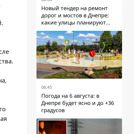
,
Новый тендер на ремонт
дорог и мостов в Днепре:
какие улицы планируют
.
обновить и сколько
десятков миллионов гривен
на это хотят потратить
сле
ства.
ча,
06:45
Погода на 6 августа: в
Днепре будет ясно и до +36
го
градусов
мая