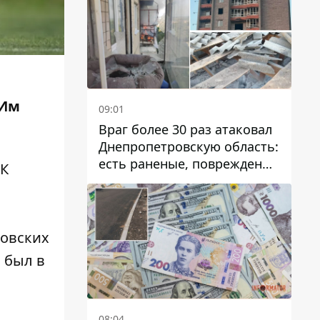
 Им
09:01
Враг более 30 раз атаковал
Днепропетровскую область:
есть раненые, повреждены
СК
лицей, дома и предприятия
вовских
о был в
08:04