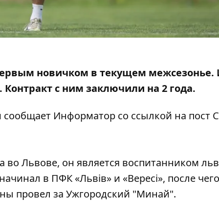
в первым новичком в текущем межсезонье.
.
Контракт с ним заключили
на 2 года.
ом сообщает Информатор со ссылкой
на пост 
да во Львове, он является воспитанником ль
начинал в ПФК «Львів» и «Вересі», после чег
оны провел за Ужгородский "Минай".