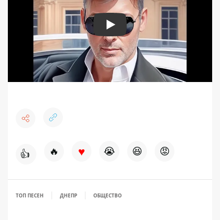
Play
♥
🔥
😭
😆
😡
👍
ТОП ПЕСЕН
ДНЕПР
ОБЩЕСТВО