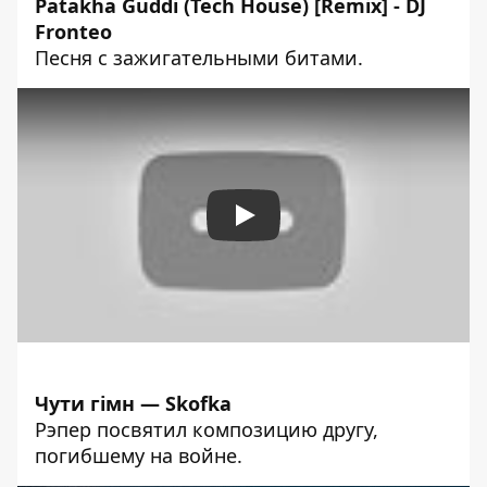
Patakha Guddi (Tech House) [Remix] - DJ
Fronteo
Песня с зажигательными битами.
Play
Чути гімн — Skofka
Рэпер посвятил композицию другу,
погибшему на войне.