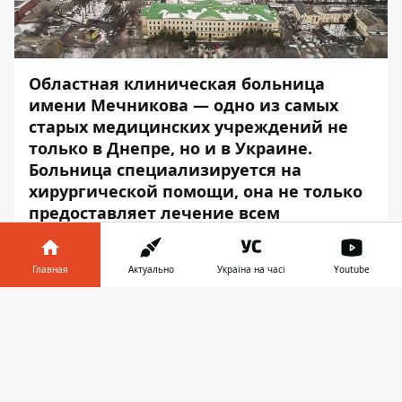
Областная клиническая больница
имени Мечникова — одно из самых
старых медицинских учреждений не
только в Днепре, но и в Украине.
Больница специализируется на
хирургической помощи, она не только
предоставляет лечение всем
нуждающимся, но и просто украшает
город.
Главная
Актуально
Україна на часі
Youtube
Информатор
поднялся в воздух над
Информатор в
больницей Мечникова в Днепре и узнал
Скачать
телефоне
👉
кое-что необычное. Готовы взглянуть на
привычные декорации под новым углом?
Екатеринослав основали на правом берегу