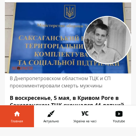
В Днепропетровском областном ТЦК и СП
прокомментировали смерть мужчины
В воскресенье, 5 мая, в Кривом Роге в
Саксаганском ТЦК скончался 44-летний
мужчина. По предварительной
информации, он проходил ВЛК. В ТЦК
Главная
Актуально
Україна на часі
Youtube
родственникам сообщили, что у
Информатор в
умершего случился эпилептический