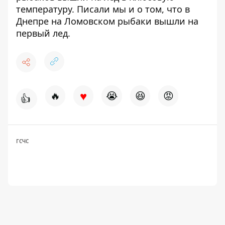
температуру
. Писали мы и о том, что в
Днепре на Ломовском
рыбаки вышли на
первый лед
.
♥
🔥
😭
😆
😡
👍
ГСЧС