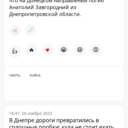
что
на Донецком направлении погиб
Анатолий Завгородний из
Днепропетровской области.
♥
🔥
😭
😆
😡
👍
СМЕРТЬ
ВОЙНА
18:47, 20 ноября 2023
В Днепре дороги превратились в
сплошные пробки: куда не стоит ехать