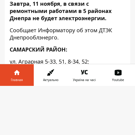
Завтра, 11 ноября, в связи с
ремонтными работами в 5 районах
Днепра не будет электроэнергии.
Сообщает
Информатору
об этом ДТЭК
Днепрооблэнерго.
САМАРСКИЙ РАЙОН:
ул. Аграрная 5-33, 51, 8-34, 52;
ул. Элеваторная 45-71, 60-86;
Главная
Актуально
Україна на часі
Youtube
ул. Аграрная 2-6;
Информатор в
Скачать
ул. Элеваторная 17-43, 30-56, Д/Сад № 125
телефоне
👉
ч/сектор ул.Синельниковская 7, 9;
ул. Кондукторская 1а, 3;
ул. Семафорная 30а;