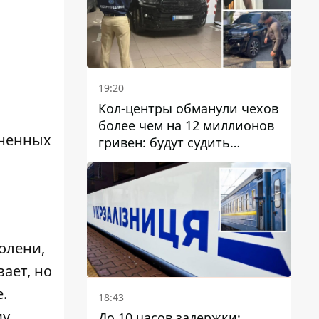
19:20
Кол-центры обманули чехов
более чем на 12 миллионов
жненных
гривен: будут судить
днепрянина,
организовавшего
транснациональную
преступную организацию
олени,
ает, но
.
18:43
му
До 10 часов задержки: