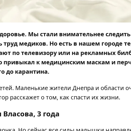
здоровье. Мы стали внимательнее следить
труд медиков. Но есть в нашем городе те,
ают по телевизору или на рекламных бил
 кто привыкал к медицинским маскам и пер
го до карантина.
етей. Маленькие жители Днепра и области о
тор
расскажет о том, как спасти их жизни.
 Власова, 3 года
евочка. Но сейчас все силы малышки направл