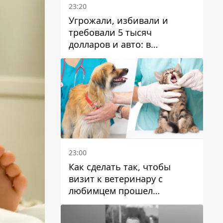
23:20
Угрожали, избивали и
требовали 5 тысяч
долларов и авто: в
Павлограде задержали двух
мужчин
23:00
Как сделать так, чтобы
визит к ветеринару с
любимцем прошел
спокойно: простые советы