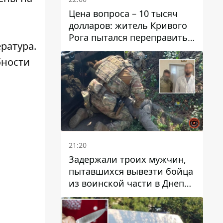
Цена вопроса – 10 тысяч
долларов: житель Кривого
Рога пытался переправить
ратура.
мужчину в Словакию
бности
21:20
Задержали троих мужчин,
пытавшихся вывезти бойца
из воинской части в Днепр
за 7 тысяч долларов: среди
них был врач