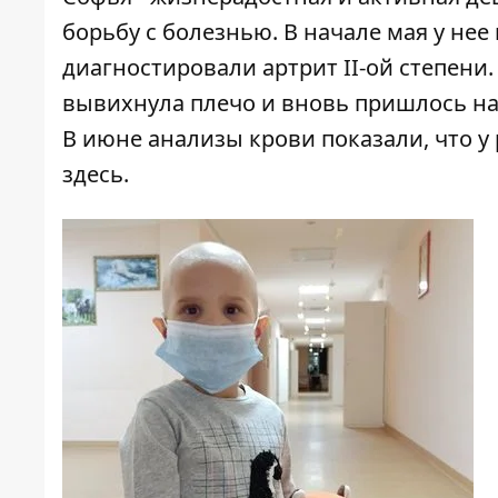
борьбу с болезнью. В начале мая у нее
диагностировали артрит II-ой степени.
вывихнула плечо и вновь пришлось нак
В июне анализы крови показали, что у
здесь
.