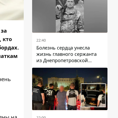
 за
 кто
22:40
бордах.
Болезнь сердца унесла
жизнь главного сержанта
чаткам
из Днепропетровской
области Юрия Свистуна
чень
ены на
22:00