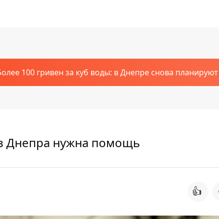
Более 100 гривен за куб воды: в Днепре снова планирую
из Днепра нужна помощь
👍