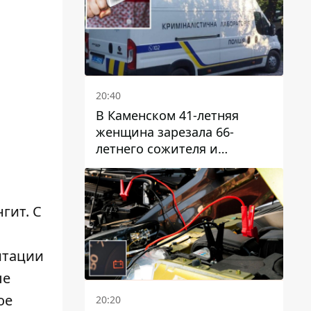
20:40
В Каменском 41-летняя
женщина зарезала 66-
летнего сожителя и
пыталась обмануть
полицейских
гит. С
,
итации
ые
ое
20:20