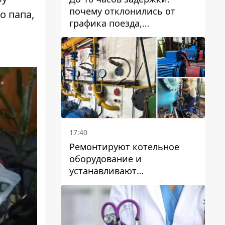
почему отклонились от
о папа,
графика поезда,
курсирующие через Днепр
и область
17:40
Ремонтируют котельное
оборудование и
устанавливают
генераторные установки:
как в Днепре готовятся к
отопительному сезону