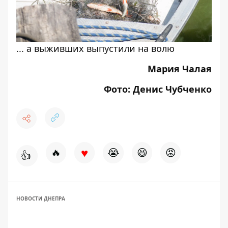
... а выживших выпустили на волю
Мария Чалая
Фото: Денис Чубченко
♥
🔥
😭
😆
😡
👍
НОВОСТИ ДНЕПРА