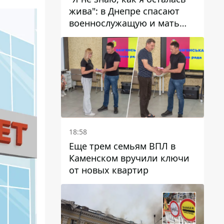
жива": в Днепре спасают
военнослужащую и мать
четверых детей, которую
ранил КАБ
18:58
Еще трем семьям ВПЛ в
Каменском вручили ключи
от новых квартир