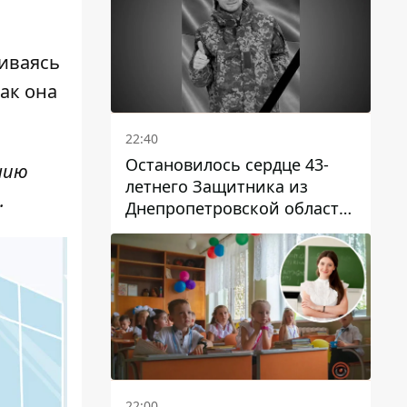
киваясь
ак она
22:40
Остановилось сердце 43-
нию
летнего Защитника из
.
Днепропетровской области
Евгения Зинченко
22:00