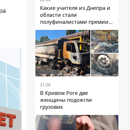
Какие учителя из Днепра и
ра
области стали
полуфиналистами премии
Global Teacher Prize Ukraine
2026
21:20
В Кривом Роге две
женщины подожгли
грузовик