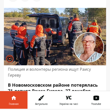
Полиция и волонтеры региона ищут Раису
Гиреву
В Новомосковском районе потерялась
71-летняя Раиса Гирева. 27 декабря
женщина позвонила подруге и
сообщила, что потерялась в лесу
.
Главная
Актуально
Україна на часі
Youtube
Полицейские и волонтеры сразу