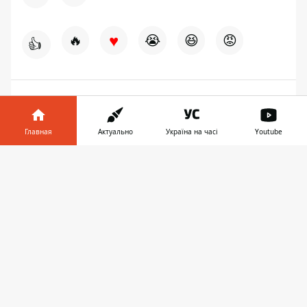
♥
🔥
😭
😆
😡
👍
НОВОСТИ ДНЕПРА
Главная
Актуально
Україна на часі
Youtube
Информатор в
Скачать
телефоне
👉
ПРЕДЛОЖИТЬ НОВОСТЬ
Днепр