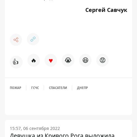
Сергей Савчук
♥
🔥
😭
😆
😡
👍
ПОЖАР
ГСЧС
СПАСАТЕЛИ
ДНЕПР
15:57, 06 сентября 2022
Девушка из Кривого Рога выложила