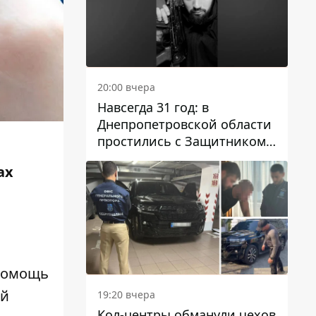
20:00 вчера
Навсегда 31 год: в
Днепропетровской области
простились с Защитником
Александром Репиным
ах
 помощь
ый
19:20 вчера
Кол-центры обманули чехов