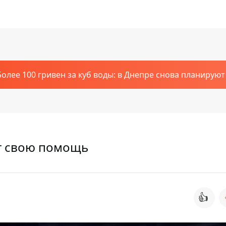
Более 100 гривен за куб воды: в Днепре снова планирую
т свою помощь
👍