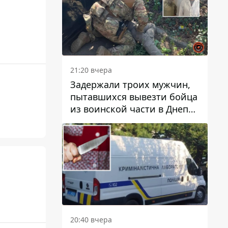
21:20 вчера
Задержали троих мужчин,
пытавшихся вывезти бойца
из воинской части в Днепр
за 7 тысяч долларов: среди
них был врач
20:40 вчера