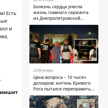
Болезнь сердца унесла
жизнь главного сержанта
м! Есть
из Днепропетровской
вые
области Юрия Свистуна
алл и
ова,
22:00 вчера
Цена вопроса – 10 тысяч
.
долларов: житель Кривого
Рога пытался переправить
Чимшит
мужчину в Словакию