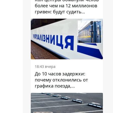
более чем на 12 миллионов
гривен: будут судить
днепрянина,
организовавшего
транснациональную
преступную организацию
18:43 вчера
До 10 часов задержки:
почему отклонились от
графика поезда,
курсирующие через Днепр
и область