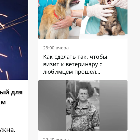
23:00 вчера
Как сделать так, чтобы
визит к ветеринару с
любимцем прошел
спокойно: простые советы
ный для
ым
ужна.
22:40 вчера