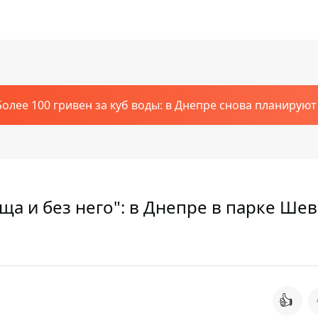
Более 100 гривен за куб воды: в Днепре снова планирую
рща и без него": в Днепре в парке Ше
👍