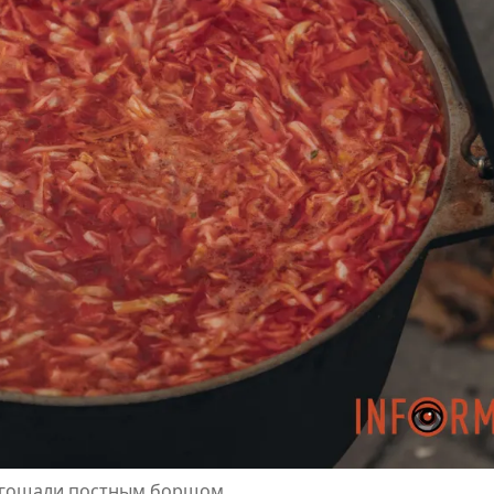
 угощали постным борщом