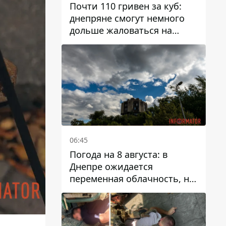
Почти 110 гривен за куб:
днепряне смогут немного
дольше жаловаться на
запланированные тарифы
на воду на 2027 год
06:45
Погода на 8 августа: в
Днепре ожидается
переменная облачность, но
может пойти дождь