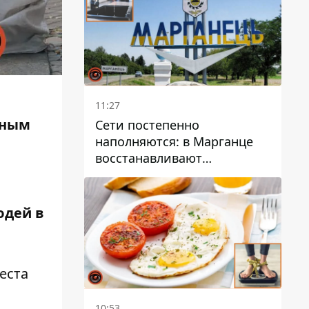
11:27
тным
Сети постепенно
наполняются: в Марганце
восстанавливают
водоснабжение
юдей в
еста
10:53