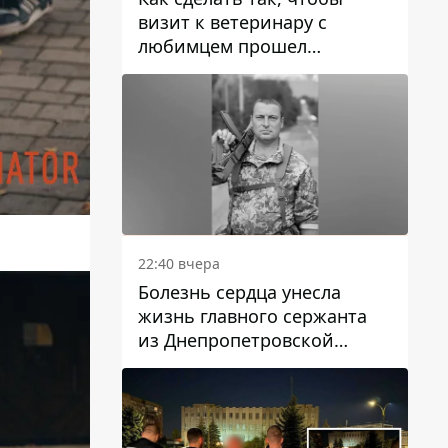
визит к ветеринару с
любимцем прошел
спокойно: простые советы
22:40 вчера
Болезнь сердца унесла
жизнь главного сержанта
из Днепропетровской
области Юрия Свистуна