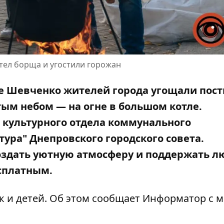
тел борща и угостили горожан
арке Шевченко жителей города угощали пос
ым небом — на огне в большом котле.
 культурного отдела коммунального
ура" Днепровского городского совета.
создать уютную атмосферу и поддержать л
сплатным.
к и детей. Об этом сообщает Информатор с м