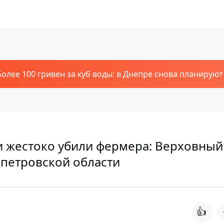
Более 100 гривен за куб воды: в Днепре снова планирую
и жестоко убили фермера: Верховный
опетровской области
👍