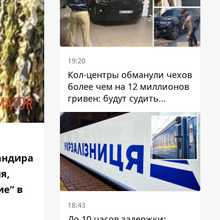
19:20
Кол-центры обманули чехов
более чем на 12 миллионов
гривен: будут судить
днепрянина,
организовавшего
транснациональную
преступную организацию
андира
я,
ие” в
18:43
До 10 часов задержки: