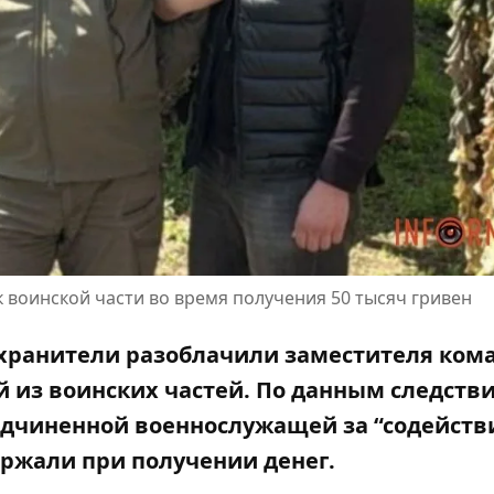
 воинской части во время получения 50 тысяч гривен
охранители разоблачили заместителя ком
 из воинских частей. По данным следстви
одчиненной военнослужащей за “содейств
ржали при получении денег.