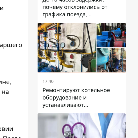
почему отклонились от
и
графика поезда,
курсирующие через Днепр
и область
таршего
ине,
17:40
Ремонтируют котельное
 на
оборудование и
устанавливают
генераторные установки:
как в Днепре готовятся к
отопительному сезону
овии