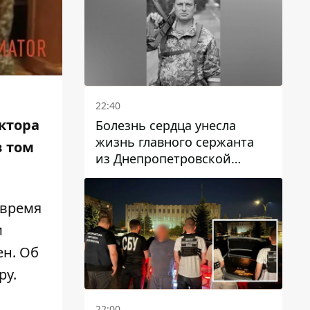
22:40
ктора
Болезнь сердца унесла
жизнь главного сержанта
в том
из Днепропетровской
области Юрия Свистуна
 время
и
ен. Об
ру
.
22:00