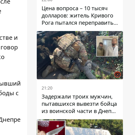
осле
Цена вопроса – 10 тысяч
е
долларов: житель Кривого
Рога пытался переправить
мужчину в Словакию
стве и
иговор
ко
 бывший
21:20
боды с
Задержали троих мужчин,
пытавшихся вывезти бойца
из воинской части в Днепр
за 7 тысяч долларов: среди
 Днепре
них был врач