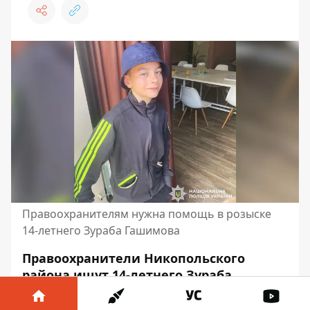
Правоохранителям нужна помощь в розыске
14-летнего Зураба Гашимова
Правоохранители Никопольского
района ищут 14-летнего Зураба
Гашимова. 12 июня, около 21:00, он
вышел с места жительства на улице