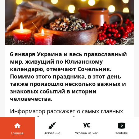
6 января Украина и весь православный
мир, живущий по Юлианскому
календарю, отмечают Сочельник.
Помимо этого праздника, в этот день
также произошло несколько важных и
знаковых событий в истории
человечества.
Информатор
расскажет о самых главных
из них. Об этих датах будет интересно
узнать.
Главная
Актуально
Україна на часі
Youtube
В МИРЕ В ЭТОТ ДЕНЬ ПРАЗДНУЮТ