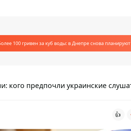
Более 100 гривен за куб воды: в Днепре снова планирую
ли: кого предпочли украинские слуша
👍