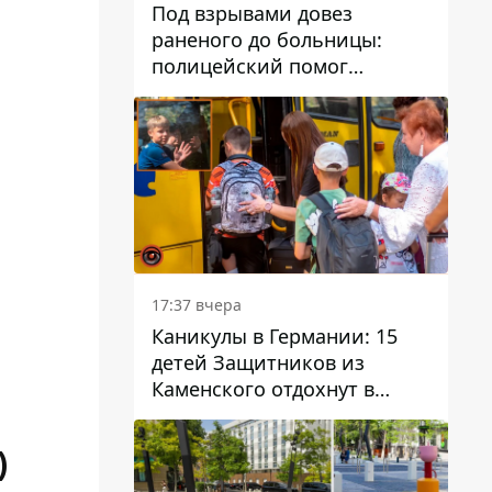
Под взрывами довез
раненого до больницы:
полицейский помог
пострадавшему после атаки
на Каменский район
17:37 вчера
Каникулы в Германии: 15
детей Защитников из
Каменского отдохнут в
Вуппертале
)