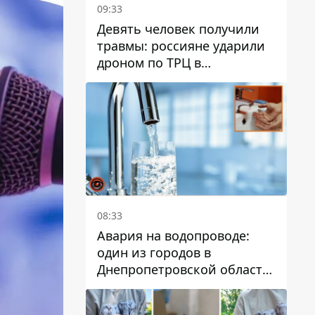
09:33
Девять человек получили
травмы: россияне ударили
дроном по ТРЦ в
Павлограде, будет ли
работать заведение в
дальнейшем
08:33
Авария на водопроводе:
один из городов в
Днепропетровской области
остался без воды