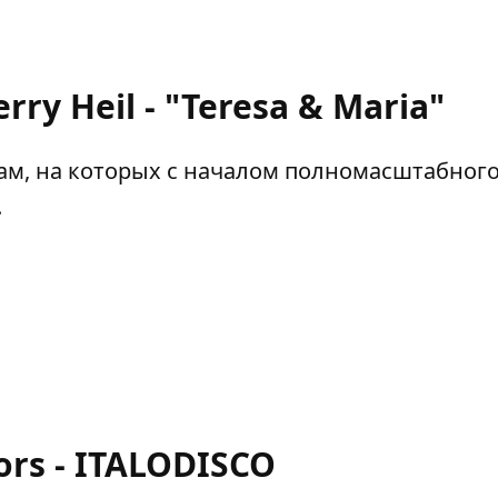
rry Heil - "Teresa & Maria"
м, на которых с началом полномасштабног
.
ors - ITALODISCO