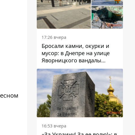
17:26 вчера
Бросали камни, окурки и
мусор: в Днепре на улице
Яворницкого вандалы
повредили питьевые
фонтаны
ресном
16:53 вчера
«За Украину! За ее волю!»: в