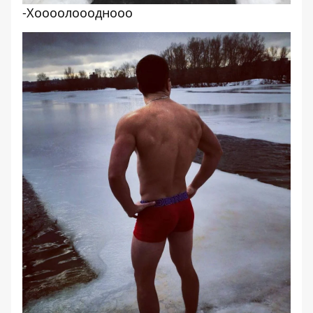
-Хоооолоооднооо