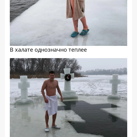
В халате однозначно теплее