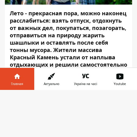
Лето - прекрасная пора, можно наконец
расслабиться: взять отпуск, отдохнуть
от важных дел, покупаться, позагорать,
отправиться на природу жарить
шашлыки и оставлять после себя
тонны мусора. Жители массива
Красный Камень устали от наплыва
отдыхающих и решили самостоятельно
устранить последствия человеческого
катаклизма.
Главная
Актуально
Україна на часі
Youtube
На субботник пришли все неравнодушные
Информатор в
жители Днепра. Об этом
Информатор
Скачать
телефоне
👉
сообщает с места события.
Очень часто после отдыха люди
забывают, "забивают" или ленятся
вынести за собой мусор. Такое поведение