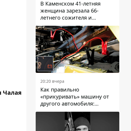
В Каменском 41-летняя
женщина зарезала 66-
летнего сожителя и
пыталась обмануть
полицейских
20:20 вчера
Как правильно
 Чалая
«прикуривать» машину от
другого автомобиля:
инструкция для водителей