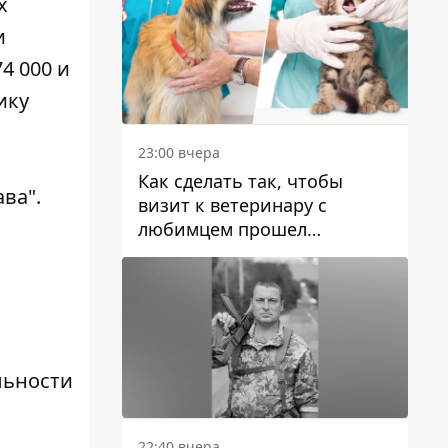
х
и
4 000 и
ику
23:00 вчера
Как сделать так, чтобы
ва".
визит к ветеринару с
любимцем прошел
спокойно: простые советы
льности
22:40 вчера