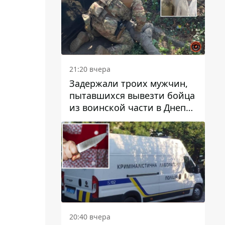
21:20 вчера
Задержали троих мужчин,
пытавшихся вывезти бойца
из воинской части в Днепр
за 7 тысяч долларов: среди
них был врач
20:40 вчера