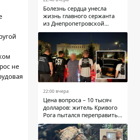
Болезнь сердца унесла
жизнь главного сержанта
е
из Днепропетровской
области Юрия Свистуна
ругой
ском
рос не
рудовая
22:00 вчера
Цена вопроса – 10 тысяч
долларов: житель Кривого
Рога пытался переправить
мужчину в Словакию