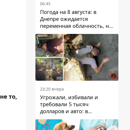
06:45
Погода на 8 августа: в
Днепре ожидается
переменная облачность, но
может пойти дождь
23:20 вчера
не то,
Угрожали, избивали и
требовали 5 тысяч
долларов и авто: в
Павлограде задержали двух
мужчин