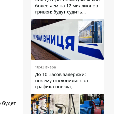
более чем на 12 миллионов
гривен: будут судить
днепрянина,
организовавшего
транснациональную
преступную организацию
18:43 вчера
До 10 часов задержки:
почему отклонились от
графика поезда,
курсирующие через Днепр
и область
е будет