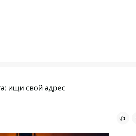
та: ищи свой адрес
👍