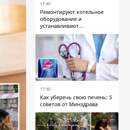
17:40
Ремонтируют котельное
оборудование и
устанавливают
генераторные установки:
как в Днепре готовятся к
отопительному сезону
17:30
Как уберечь свою печень: 5
советов от Минздрава