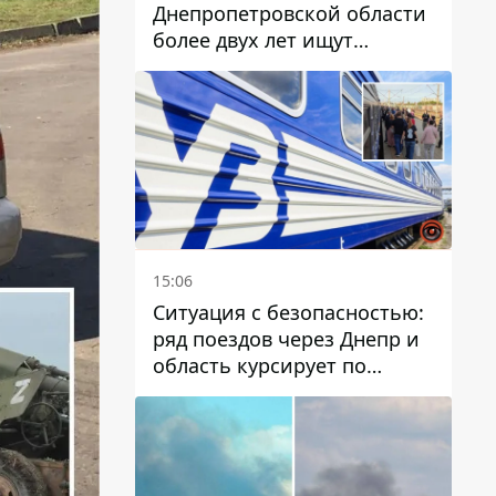
Днепропетровской области
более двух лет ищут
пропавшую женщину
15:06
Ситуация с безопасностью:
ряд поездов через Днепр и
область курсирует по
измененному маршруту, а
часть пути заменили
автобусами и электричками