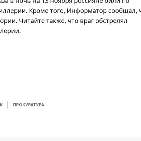
аза в ночь на 13 ноября россияне били по
тиллерии
. Кроме того, Информатор сообщал, 
ории. Читайте также, что
враг обстрелял
ллерии
.
К
ПРОКУРАТУРА