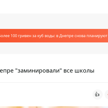
Более 100 гривен за куб воды: в Днепре снова планирую
непре "заминировали" все школы
👍