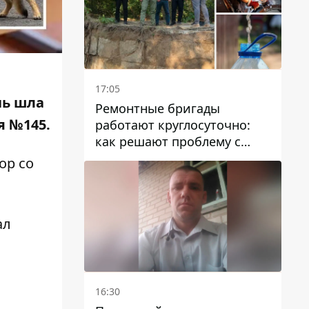
17:05
чь шла
Ремонтные бригады
я №145.
работают круглосуточно:
как решают проблему с
водой в Марганецкой
ор со
громаде
ал
16:30