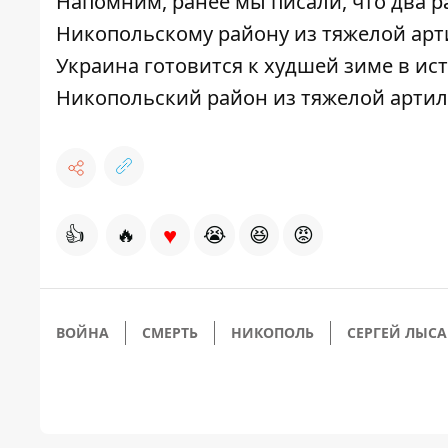
Напомним, ранее мы писали, что
два р
Никопольскому району из тяжелой ар
Украина готовится к худшей зиме
в ист
Никопольский район из тяжелой арти
♥
👍
🔥
😭
😆
😡
ВОЙНА
СМЕРТЬ
НИКОПОЛЬ
СЕРГЕЙ ЛЫСА