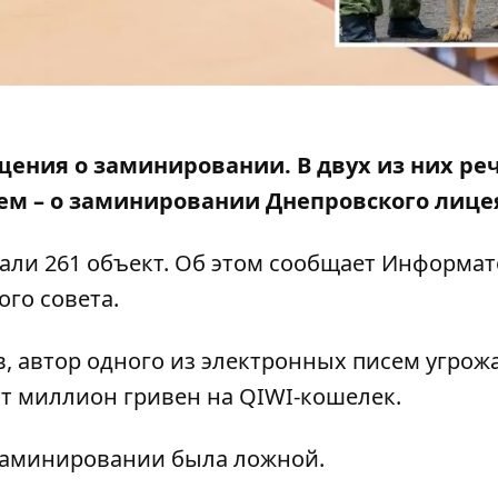
бщения о заминировании. В двух из них ре
ьем – о заминировании Днепровского лице
али 261 объект. Об этом сообщает Информат
ого совета
.
, автор одного из электронных писем угрож
ят миллион гривен на QIWI-кошелек.
заминировании была ложной.