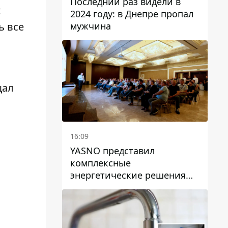
Последний раз видели в
х
2024 году: в Днепре пропал
мужчина
ь все
щал
16:09
YASNO представил
комплексные
энергетические решения
для бизнеса в Днепре