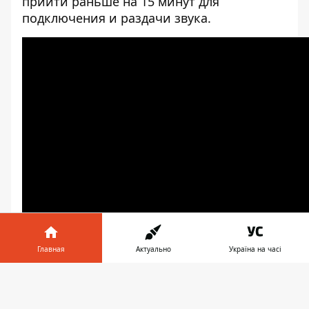
прийти раньше на 15 минут для
подключения и раздачи звука.
Главная
Актуально
Україна на часі
Информатор в
Скачать
телефоне
👉