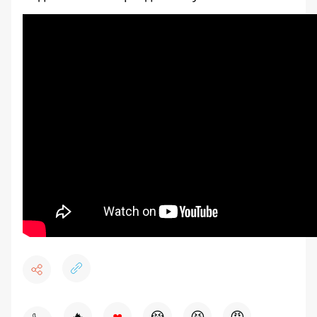
♥
🔥
😭
😆
😡