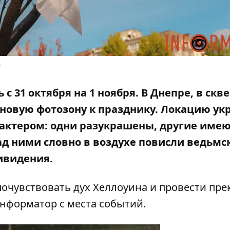
у
с 31 октября на 1 ноября. В Днепре, в скв
и новую фотозону к празднику. Локацию ук
рактером: одни разукрашены, другие име
д ними словно в воздухе повисли ведьмс
ивидения.
очувствовать дух Хеллоуина и провести пре
Информатор с места событий.