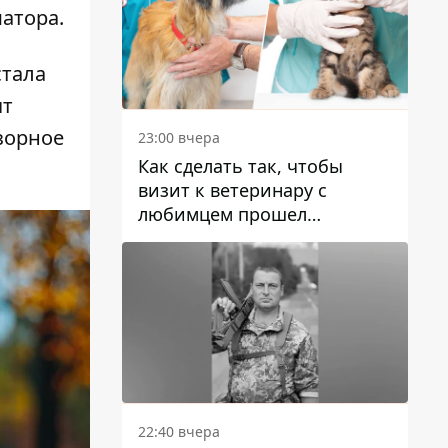
матора
.
стала
ят
зорное
23:00 вчера
Как сделать так, чтобы
визит к ветеринару с
любимцем прошел
спокойно: простые советы
22:40 вчера