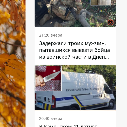
21:20 вчера
Задержали троих мужчин,
пытавшихся вывезти бойца
из воинской части в Днепр
за 7 тысяч долларов: среди
них был врач
20:40 вчера
В Каменском 41-летняя