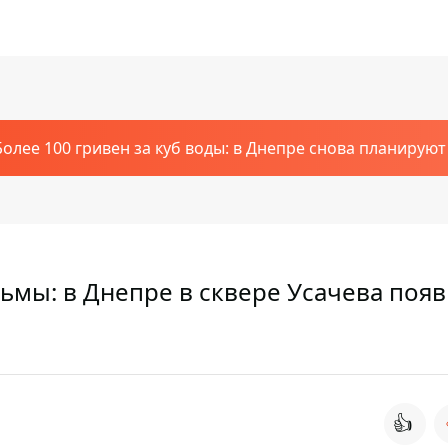
Более 100 гривен за куб воды: в Днепре снова планирую
ьмы: в Днепре в сквере Усачева поя
👍