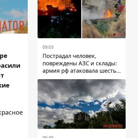
09:03
ере
Пострадал человек,
повреждены АЗС и склады:
расили
армия рф атаковала шесть
ют
районов Днепропетровской
кие
области
красное
06:45