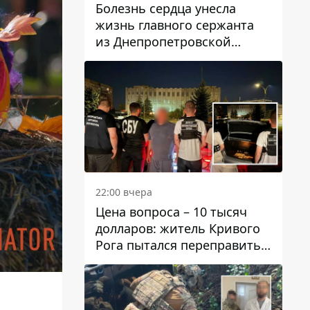
Болезнь сердца унесла
жизнь главного сержанта
из Днепропетровской
области Юрия Свистуна
22:00 вчера
Цена вопроса – 10 тысяч
долларов: житель Кривого
Рога пытался переправить
мужчину в Словакию