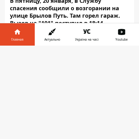
В пятницу, 20 января, в Службу
спасения сообщили о возгорании на
улице Брылов Путь. Там
горел гараж
.
Вызов на "101" поступил в 18:14.
Об этом сообщает Информатор, ссылаясь
Главная
Актуально
Україна на часі
Youtube
на пресс-службу ГСЧС в Днепропетровской
области.
Информатор в
Скачать
телефоне
👉
Прибыв на место, спасатели установили,
что горение происходит внутри гаража.
Горит имущество и легковой автомобиль.
Огнем повредило конструкции гаража,
легковой автомобиль «Daewoo Lanos» и
имущество на общей площади 15 м2.
Возгорание локализовали в 18:50 и
ликвидировали - в 19:10. В результате
происшествия никто не пострадал. К