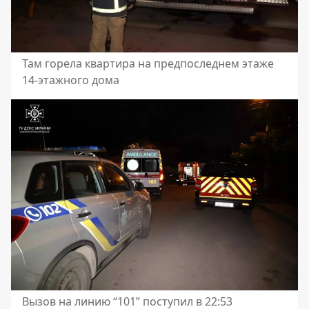
Там горела квартира на предпоследнем этаже
14-этажного дома
Вызов на линию “101” поступил в 22:53