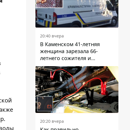
я
20:40 вчера
В Каменском 41-летняя
женщина зарезала 66-
летнего сожителя и
в
пыталась обмануть
полицейских
в
ской
Также
р.
20:20 вчера
 воды
Как правильно