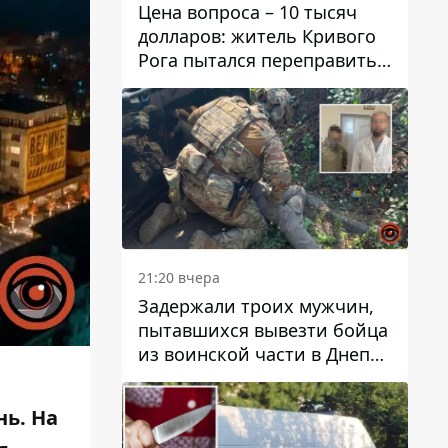
Цена вопроса – 10 тысяч
долларов: житель Кривого
Рога пытался переправить
мужчину в Словакию
21:20 вчера
Задержали троих мужчин,
пытавшихся вывезти бойца
из воинской части в Днепр
за 7 тысяч долларов: среди
них был врач
нь. На