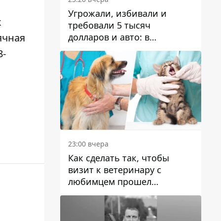
Угрожали, избивали и
к
требовали 5 тысяч
долларов и авто: в
ячная
Павлограде задержали двух
8-
мужчин
23:00 вчера
Как сделать так, чтобы
визит к ветеринару с
любимцем прошел
спокойно: простые советы