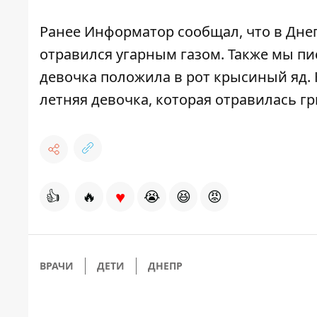
Ранее Информатор сообщал, что в Дне
отравился угарным газом
. Также мы п
девочка
положила в рот крысиный яд
.
летняя девочка,
которая отравилась г
♥
👍
🔥
😭
😆
😡
ВРАЧИ
ДЕТИ
ДНЕПР