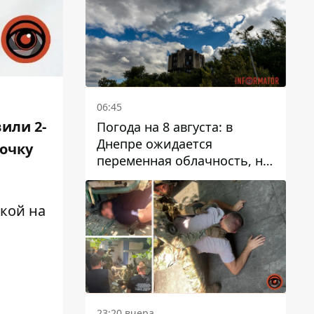
06:45
или 2-
Погода на 8 августа: в
Днепре ожидается
очку
переменная облачность, но
может пойти дождь
кой на
23:20 вчера