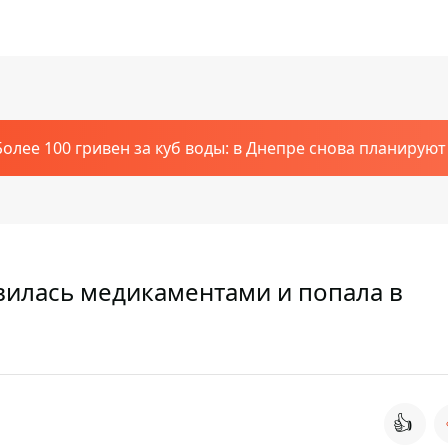
Более 100 гривен за куб воды: в Днепре снова планирую
вилась медикаментами и попала в
👍