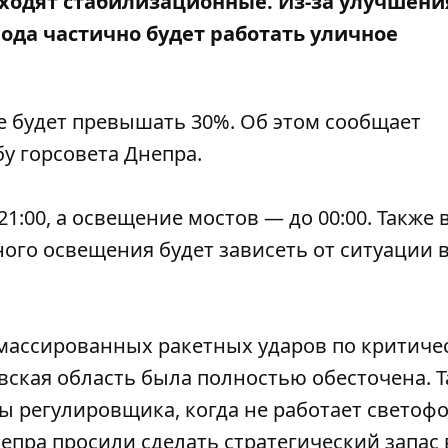
одят стабилизационные. Из-за
улучшени
ода частично будет работать уличное
е будет превышать 30%. Об этом сообщает
бу горсовета Днепра.
1:00, а освещение мостов — до 00:00. Также 
ного освещения будет зависеть от ситуации 
 массированных ракетных ударов по критиче
вская область
была полностью обесточена
. 
лы регулировщика
, когда не работает светофо
непра
просили сделать стратегический запас