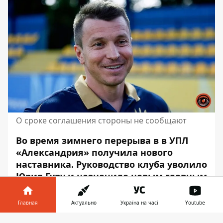
О сроке соглашения стороны не сообщают
Во время зимнего перерыва в в УПЛ
«Александрия» получила нового
наставника.
Руководство клуба
уволило
Юрия Гуру и назначило новым главным
тренером Руслана Ротаня. Сейчас
Ротань является также главным
Главная
Актуально
Україна на часі
Youtube
тренером молодежной сборной