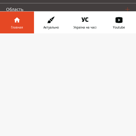
Область
Украина
Главная
Актуально
Україна на часі
Youtube
Реклама
Информатор в
Скачать
телефоне
👉
Пресс-релизы
О нас
Информатор проекты
Информатор
Информатор
Информатор
Украина
Киев
Авто