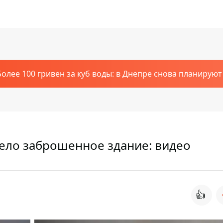
Более 100 гривен за куб воды: в Днепре снова планирую
рело заброшенное здание: видео
👍