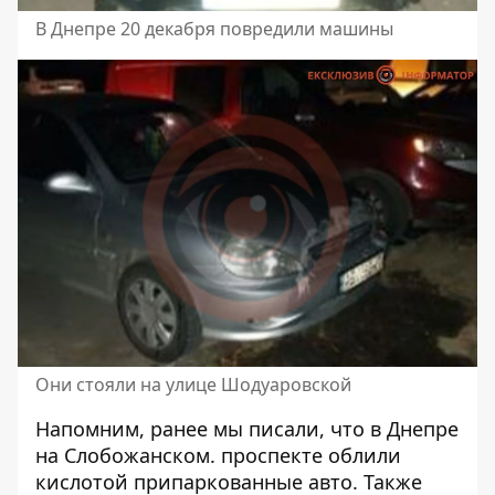
В Днепре 20 декабря повредили машины
Они стояли на улице Шодуаровской
Напомним, ранее мы писали, что в Днепре
на Слобожанском. проспекте
облили
кислотой
припаркованные
авто
. Также