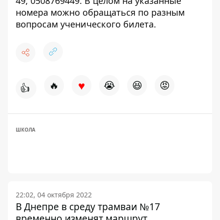
49
,
0508769449
. В целом на указанные
номера можно обращаться по разным
вопросам ученического билета.
♥
🔥
😭
😆
😡
👍
ШКОЛА
22:02, 04 октября 2022
В Днепре в среду трамваи №17
временно изменят маршрут