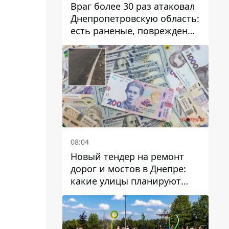
Враг более 30 раз атаковал
Днепропетровскую область:
есть раненые, повреждены
лицей, дома и предприятия
08:04
Новый тендер на ремонт
дорог и мостов в Днепре:
какие улицы планируют
обновить и сколько
десятков миллионов гривен
на это хотят потратить