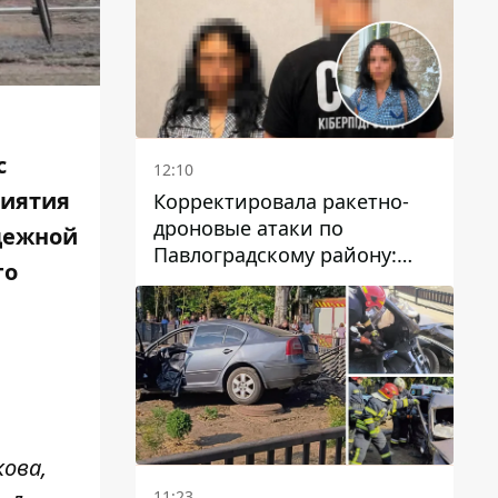
с
12:10
риятия
Корректировала ракетно-
дроновые атаки по
дежной
Павлоградскому району:
го
задержали вражескую
агентку
кова,
11:23