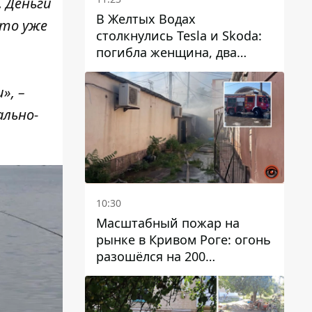
. Деньги
В Желтых Водах
Это уже
столкнулись Tesla и Skoda:
погибла женщина, два
человека пострадали
», –
льно-
10:30
Масштабный пожар на
рынке в Кривом Роге: огонь
разошёлся на 200
квадратных метров