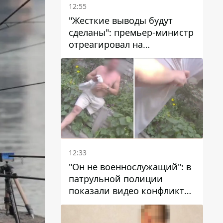
12:55
"Жесткие выводы будут
сделаны": премьер-министр
отреагировал на
несколькодневное
отсутствие воды в Марганце
12:33
"Он не военнослужащий": в
патрульной полиции
показали видео конфликта
с мужчиной без ноги на
проспекте Поля в Днепре