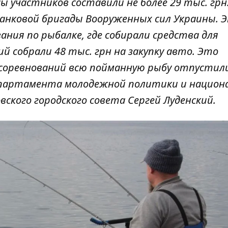
 участников составили не более 29 тыс. грн
танковой бригады Вооруженных сил Украины. 
ния по рыбалке, где собирали средства для
й собрали 48 тыс. грн на закупку авто. Это
 соревнований всю пойманную рыбу отпустили
епартамента молодежной политики и национа
кого городского совета Сергей Луденский.