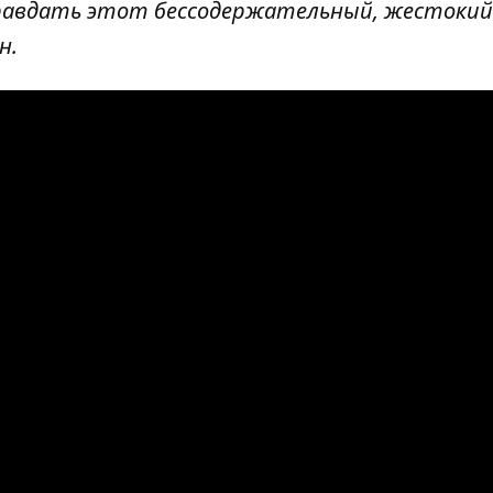
равдать этот бессодержательный, жестокий у
н.