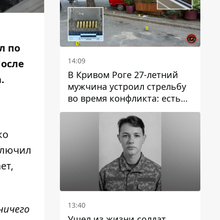
ал
по
14:09
После
В Кривом Роге 27-летний
.
мужчина устроил стрельбу
во время конфликта: есть
раненый
ко
включил
ет,
13:40
ничего
Ушел из жизни солдат