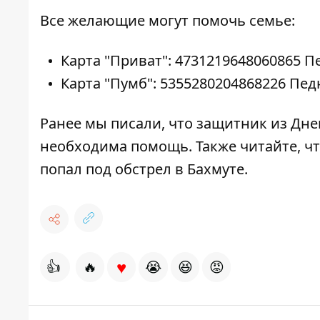
Все желающие могут помочь семье:
Карта "Приват": 4731219648060865 
Карта "Пумб": 5355280204868226 Пе
Ранее мы писали, что защитник из Дне
необходима помощь
. Также читайте, ч
попал под обстрел в Бахмуте
.
♥
👍
🔥
😭
😆
😡