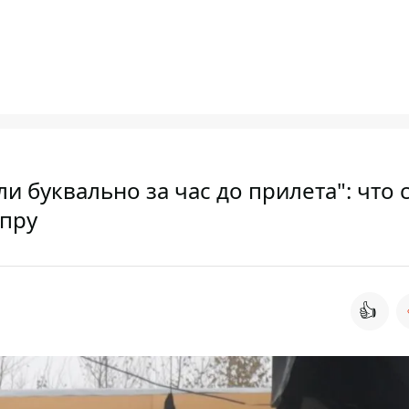
 буквально за час до прилета": что 
епру
👍