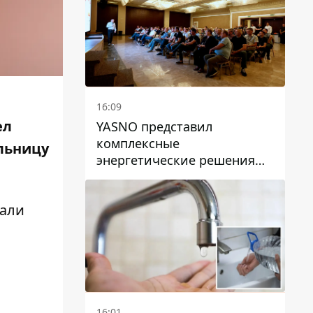
16:09
ел
YASNO представил
комплексные
льницу
энергетические решения
для бизнеса в Днепре
вали
16:01