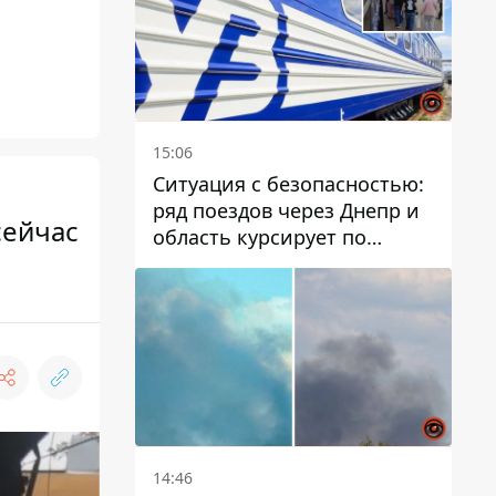
15:06
Ситуация с безопасностью:
ряд поездов через Днепр и
сейчас
область курсирует по
измененному маршруту, а
часть пути заменили
автобусами и электричками
14:46