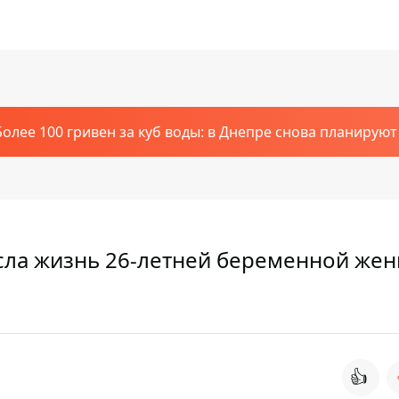
Более 100 гривен за куб воды: в Днепре снова планирую
есла жизнь 26-летней беременной же
👍