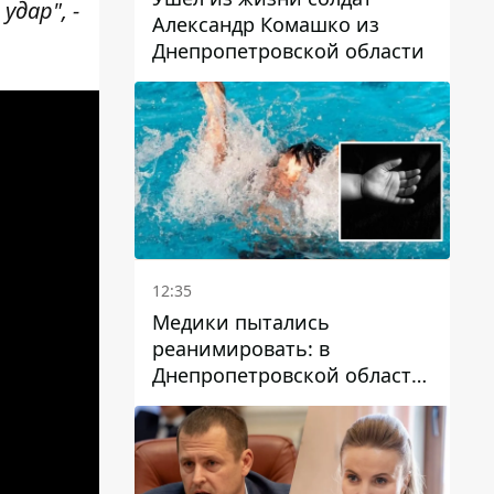
дар", -
Александр Комашко из
Днепропетровской области
12:35
Медики пытались
реанимировать: в
Днепропетровской области
двухлетний мальчик утонул
в бассейне