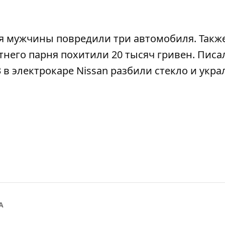
ня мужчины повредили
три автомобиля. Такж
етнего парня похитили 20 тысяч гривен
. Писа
в электрокаре Nissan разбили стекло и укра
А