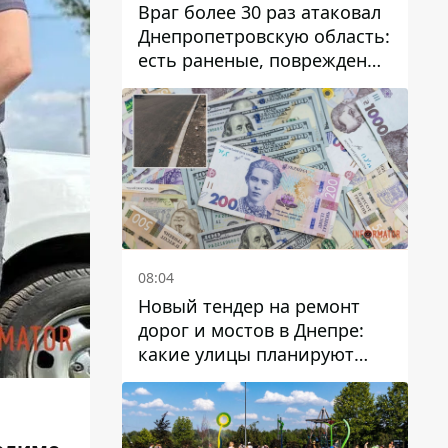
Враг более 30 раз атаковал
Днепропетровскую область:
есть раненые, повреждены
лицей, дома и предприятия
08:04
Новый тендер на ремонт
дорог и мостов в Днепре:
какие улицы планируют
обновить и сколько
десятков миллионов гривен
на это хотят потратить