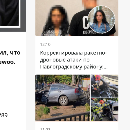
12:10
ил, что
Корректировала ракетно-
дроновые атаки по
ewoo
.
Павлоградскому району:
задержали вражескую
агентку
289
11:23