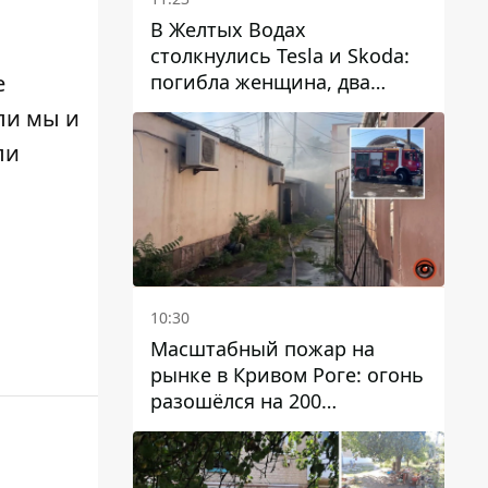
В Желтых Водах
столкнулись Tesla и Skoda:
погибла женщина, два
е
человека пострадали
ли мы и
ли
10:30
Масштабный пожар на
рынке в Кривом Роге: огонь
разошёлся на 200
квадратных метров