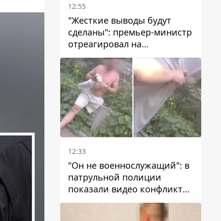
12:55
"Жесткие выводы будут
сделаны": премьер-министр
отреагировал на
несколькодневное
отсутствие воды в Марганце
12:33
"Он не военнослужащий": в
патрульной полиции
показали видео конфликта
с мужчиной без ноги на
проспекте Поля в Днепре