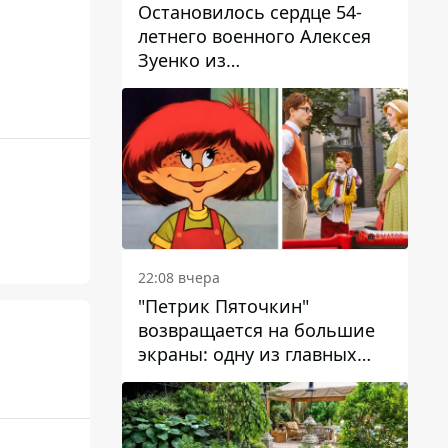
Остановилось сердце 54-
летнего военного Алексея
Зуенко из
Днепропетровской области
22:08 вчера
"Петрик Пяточкин"
возвращается на большие
экраны: одну из главных
ролей сыграет 9-летний
днепрянин Александр
Войтеховский