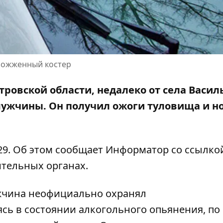
азожженный костер
тровской области, недалеко от села Васил
 мужчины. Он
получил ожоги
туловища и но
29. Об этом сообщает Информатор со ссылко
тельных органах.
жчина неофициально охранял
сь в состоянии алкогольного опьянения, по