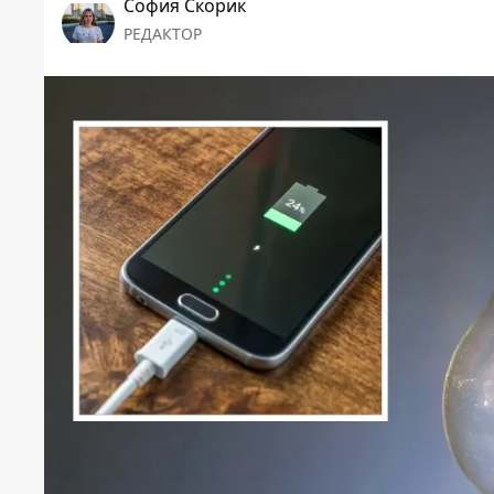
София Скорик
РЕДАКТОР