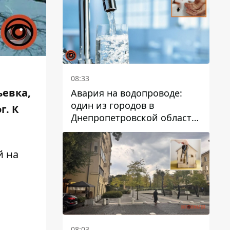
дальнейшем
08:33
ьевка,
Авария на водопроводе:
один из городов в
г. К
Днепропетровской области
остался без воды
й на
08:03