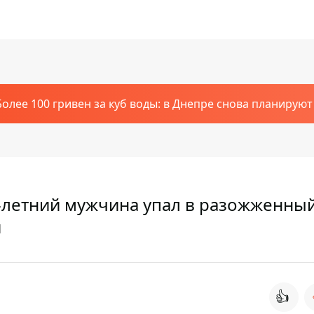
Более 100 гривен за куб воды: в Днепре снова планирую
-летний мужчина упал в разожженны
я
👍