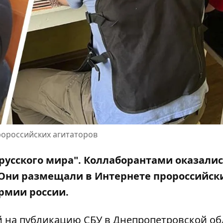
ророссийских агитаторов
русского мира". Коллаборантами оказали
Они размещали в Интернете пророссийск
рмии россии.
й на публикацию
СБУ в Днепропетровской об