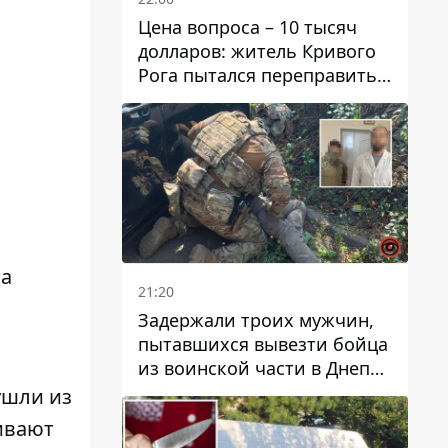
Цена вопроса – 10 тысяч
долларов: житель Кривого
Рога пытался переправить
мужчину в Словакию
ба
21:20
Задержали троих мужчин,
пытавшихся вывезти бойца
из воинской части в Днепр
за 7 тысяч долларов: среди
ушли из
них был врач
ивают