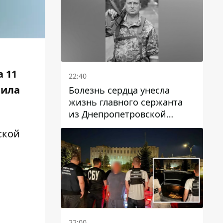
 11
22:40
вила
Болезнь сердца унесла
жизнь главного сержанта
из Днепропетровской
области Юрия Свистуна
ской
22:00