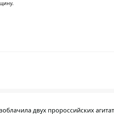
щину.
азоблачила двух пророссийских агита