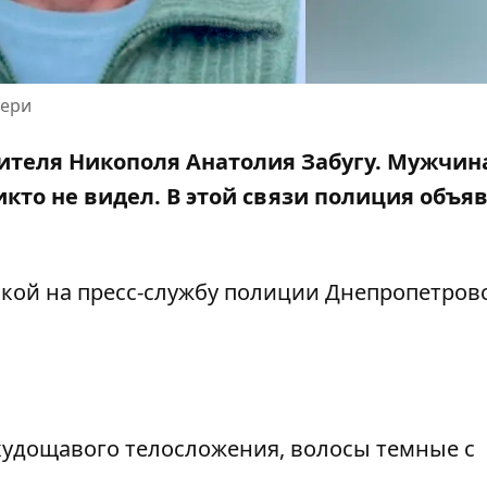
тери
ителя Никополя Анатолия Забугу. Мужчина
икто не видел
. В этой связи полиция объя
лкой на
пресс-службу полиции Днепропетров
т, худощавого телосложения, волосы темные с