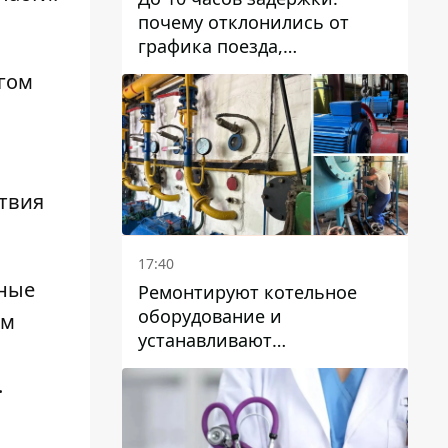
почему отклонились от
графика поезда,
курсирующие через Днепр
гом
и область
твия
17:40
ьные
Ремонтируют котельное
оборудование и
ам
устанавливают
генераторные установки:
.
как в Днепре готовятся к
отопительному сезону