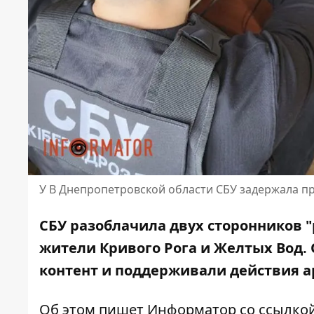
У В Днепропетровской области СБУ задержала п
СБУ разоблачила двух сторонников "
жители Кривого Рога и Желтых Вод.
контент и поддерживали действия а
Об этом пишет Информатор со ссылко