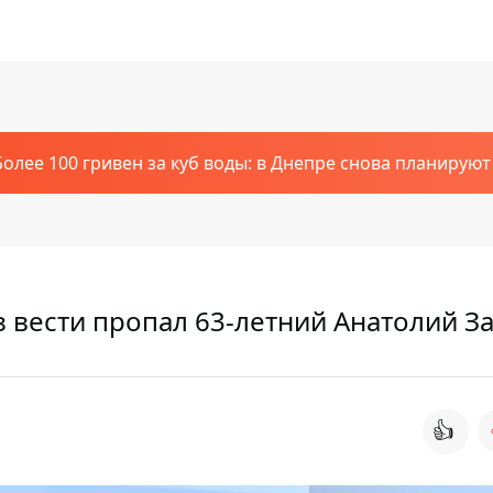
Более 100 гривен за куб воды: в Днепре снова планирую
 вести пропал 63-летний Анатолий За
👍