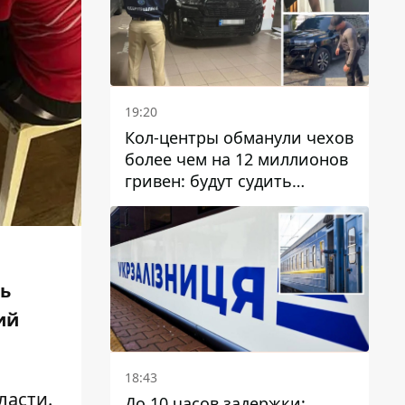
19:20
Кол-центры обманули чехов
более чем на 12 миллионов
гривен: будут судить
днепрянина,
организовавшего
транснациональную
преступную организацию
сь
ий
18:43
ласти
.
До 10 часов задержки: