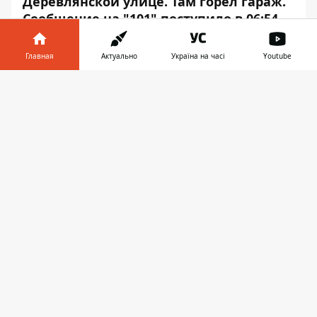
Деревлянской улице. Там горел гараж.
Сообщение на "101" поступило в 06:54.
Об этом сообщает Информатор, ссылаясь
Главная
Актуально
Україна на часі
Youtube
на пресс-службу ГСЧС в Днепропетровской
области.
Информатор в
Скачать
телефоне
👉
Прибывшие на место спасатели
установили, что из гаража идет дым.
Открыв ворота, спасатели приступили к
тушению пожара. Огнем повреждена
крыша и имущество на общей площади 32
м2.
В 07:14 пламя локализовали и в 07:45 –
ликвидировали. В произошедшем никто
не пострадал. К тушению возгорания
привлекли 8 человек личного состава и 2
единицы пожарно-спасательной техники.