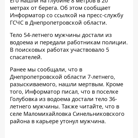
Его нашли на глубине 8 метров в 20
метрах от берега. Об этом сообщает
Информатор со ссылкой на
пресс-cлужбу
Г
СЧС
в Днепропетровской области.
Тело 54-летнего мужчины достали из
водоема и передали работникам полиции.
В поисковых работах участвовало 5
спасателей.
Ранее мы сообщали, что в
Днепропетровской области 7-летнего,
разыскиваемого
,
нашли мертвым
. Кроме
того, Информатор писал, что в поселке
Голубовка из водоема достали тело
36-
летнего мужчины
. Также читайте, что в
селе Маломихайловка Синельниковского
района в
карьере утонул мужчина
.