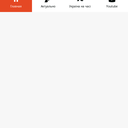
Главная
Актуально
Україна на часі
Youtube
Информатор в
Скачать
телефоне
👉
ПРЕДЛОЖИТЬ НОВОСТЬ
Днепр
Область
Украина
Реклама
Пресс-релизы
О нас