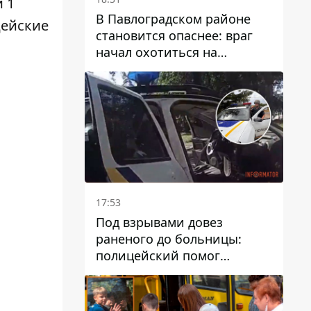
 1
В Павлоградском районе
цейские
становится опаснее: враг
начал охотиться на
гражданский и военный
транспорт
17:53
Под взрывами довез
раненого до больницы:
полицейский помог
пострадавшему после атаки
на Каменский район