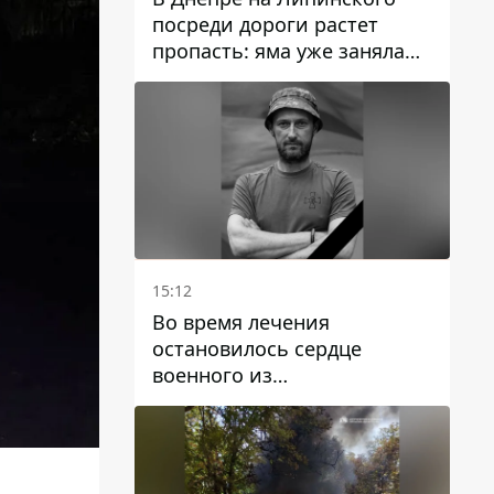
посреди дороги растет
пропасть: яма уже заняла
полосу движения
15:12
Во время лечения
остановилось сердце
военного из
Днепропетровской области
Ростислава Лупашко