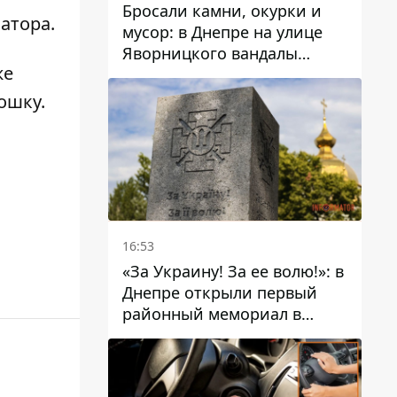
Бросали камни, окурки и
матора
.
мусор: в Днепре на улице
Яворницкого вандалы
же
повредили питьевые
фонтаны
кошку
.
16:53
«За Украину! За ее волю!»: в
Днепре открыли первый
районный мемориал в
честь погибших
Защитников