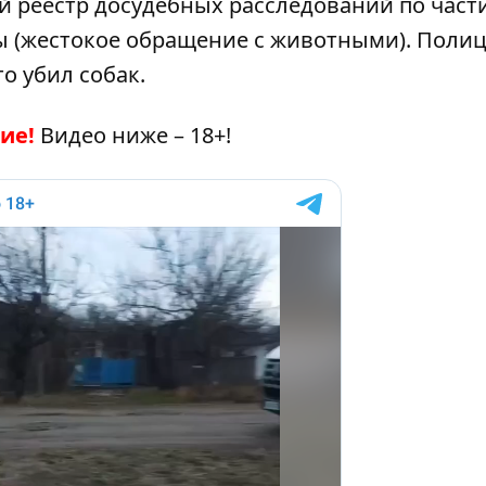
й реестр досудебных расследований по части
ны (жестокое обращение с животными). Поли
о убил собак.
ие!
Видео ниже – 18+!