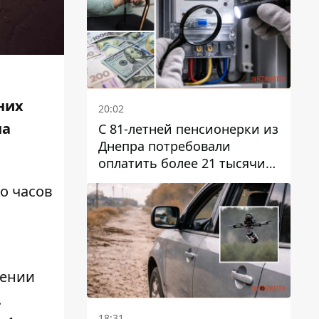
них
20:02
на
С 81-летней пенсионерки из
Днепра потребовали
оплатить более 21 тысячи
гривен за "вмешательство в
о часов
работу счетчика"
жении
.
18:31