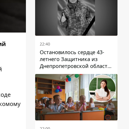
ий
22:40
Остановилось сердце 43-
летнего Защитника из
Днепропетровской области
й
Евгения Зинченко
ходе
акомому
22:00