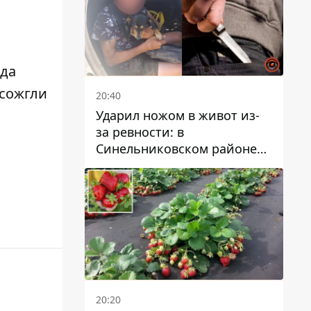
еда
 сожгли
20:40
Ударил ножом в живот из-
за ревности: в
Синельниковском районе
задержали 49-летнего
мужчину за убийство
20:20