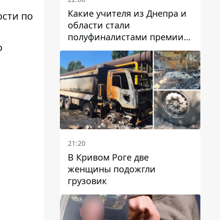
Какие учителя из Днепра и
ости по
области стали
полуфиналистами премии
о
Global Teacher Prize Ukraine
2026
21:20
В Кривом Роге две
женщины подожгли
грузовик