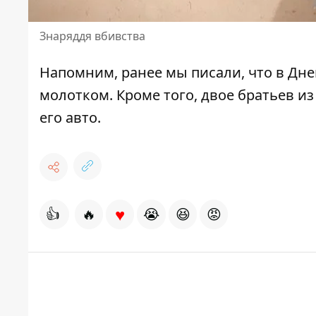
Знаряддя вбивства
Напомним, ранее мы писали, что в Дн
молотком
. Кроме того, двое братьев и
его авто
.
♥
👍
🔥
😭
😆
😡