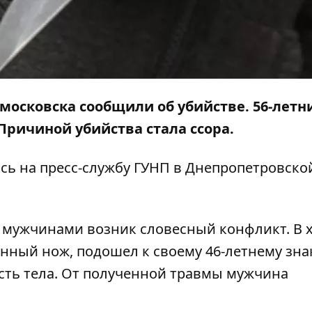
омосковска сообщили об убийстве. 56-летн
Причиной убийства стала ссора.
ясь на
пресс-службу
ГУНП в Днепропетровско
 мужчинами возник словесный конфликт. В 
онный нож, подошел к своему 46-летнему зн
ость тела. От полученной травмы мужчина