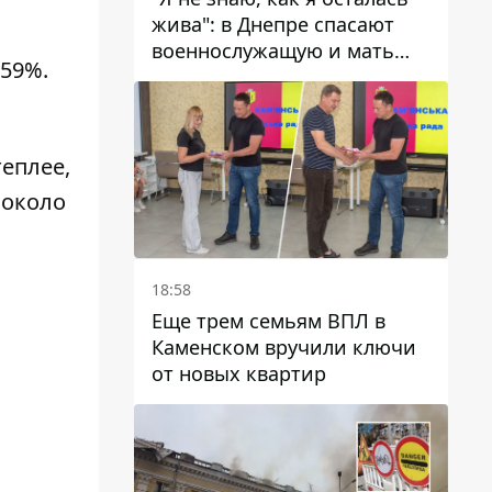
жива": в Днепре спасают
военнослужащую и мать
-59%.
четверых детей, которую
ранил КАБ
теплее,
 около
18:58
Еще трем семьям ВПЛ в
Каменском вручили ключи
от новых квартир