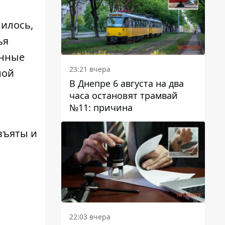
нилось,
ья
енные
23:21 вчера
ной
В Днепре 6 августа на два
часа остановят трамвай
№11: причина
зъяты и
22:03 вчера