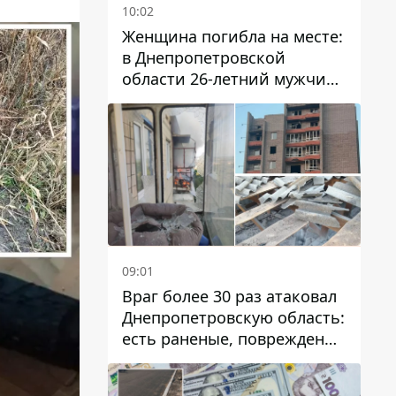
10:02
Женщина погибла на месте:
в Днепропетровской
области 26-летний мужчина
избил трех человек
металлическим предметом
09:01
Враг более 30 раз атаковал
Днепропетровскую область:
есть раненые, повреждены
лицей, дома и предприятия