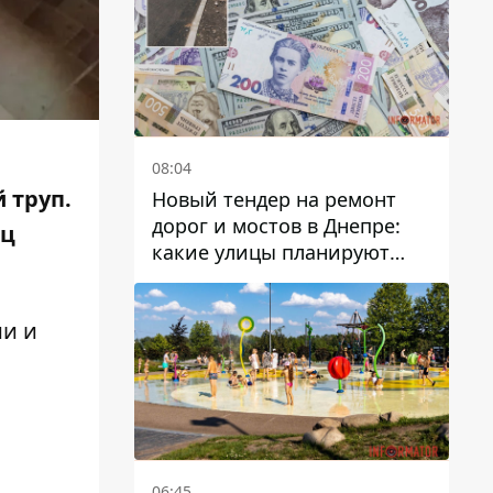
08:04
 труп.
Новый тендер на ремонт
дорог и мостов в Днепре:
ец
какие улицы планируют
обновить и сколько
десятков миллионов гривен
ии и
на это хотят потратить
06:45