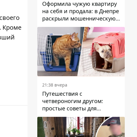
Оформила чужую квартиру
на себя и продала: в Днепре
своего
раскрыли мошенническую
схему с недвижимостью
. Кроме
авший
21:38 вчера
Путешествия с
четвероногим другом:
простые советы для
поездок с животными