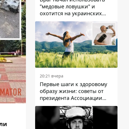
"медовые ловушки" и
охотится на украинских
военнослужащих
20:21 вчера
Первые шаги к здоровому
образу жизни: советы от
президента Ассоциации
диетологов Украины
ли