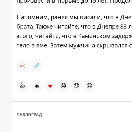
произвести в тюрьме до 15 лет. Продол
Напомним, ранее мы писали, что в Дн
брата
. Также читайте, что в Днепре 8
этого, читайте, что в Каменском заде
тело в яме. Затем мужчина
скрывался о
♥
👍
🔥
😭
😆
😡
ПАВЛОГРАД