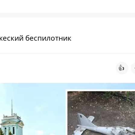
жеский беспилотник
👍