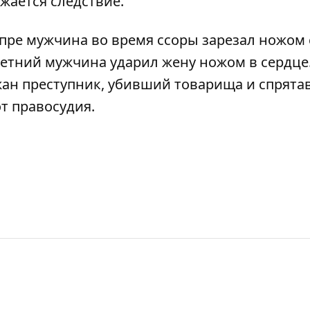
жается следствие.
епре мужчина
во время ссоры зарезал ножом 
3-летний мужчина
ударил жену ножом в сердце
ржан преступник, убивший товарища и спрят
т правосудия.