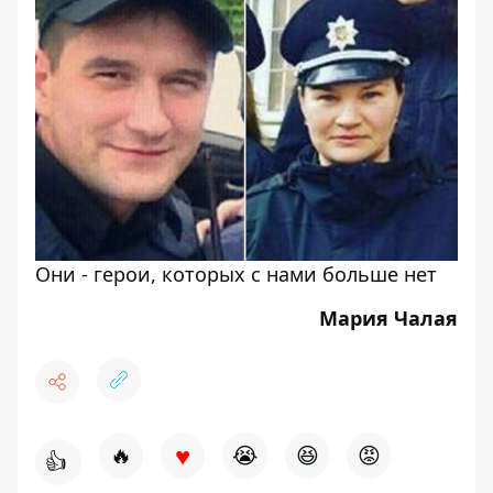
Они - герои, которых с нами больше нет
Мария Чалая
♥
🔥
😭
😆
😡
👍