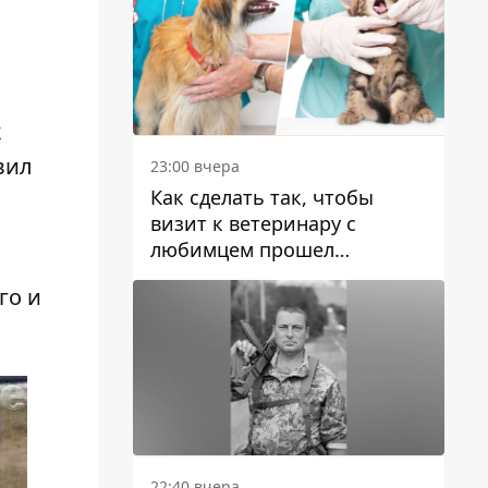
к
вил
23:00 вчера
Как сделать так, чтобы
визит к ветеринару с
любимцем прошел
спокойно: простые советы
го и
22:40 вчера