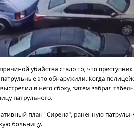
причиной убийства стало то, что преступник
ы патрульные это обнаружили. Когда полицей
ыстрелил в него сбоку, затем забрал табел
ницу патрульного.
еративный план "Сирена", раненную патруль
кую больницу.