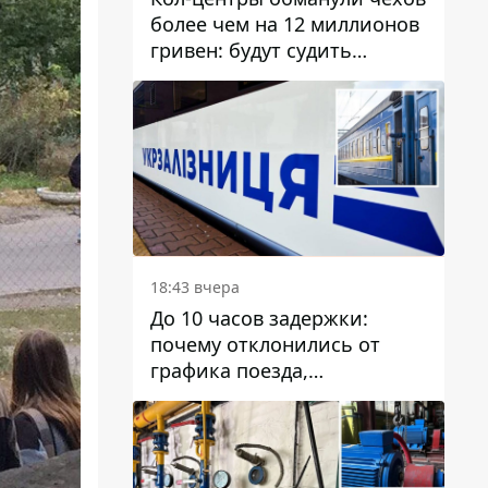
более чем на 12 миллионов
гривен: будут судить
днепрянина,
организовавшего
транснациональную
преступную организацию
18:43 вчера
До 10 часов задержки:
почему отклонились от
графика поезда,
курсирующие через Днепр
и область