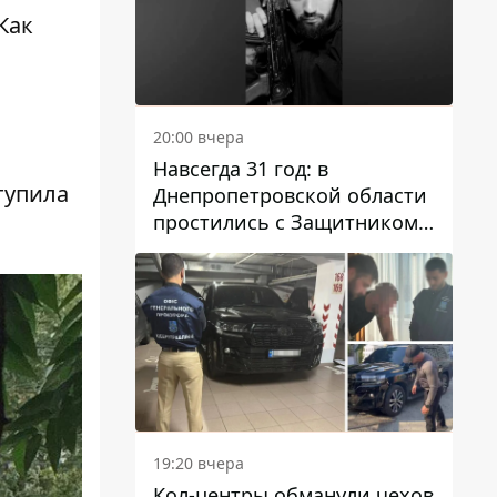
Как
20:00 вчера
Навсегда 31 год: в
тупила
Днепропетровской области
простились с Защитником
Александром Репиным
19:20 вчера
Кол-центры обманули чехов