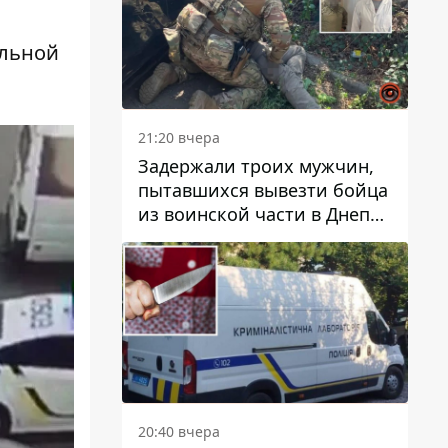
ульной
21:20 вчера
Задержали троих мужчин,
пытавшихся вывезти бойца
из воинской части в Днепр
за 7 тысяч долларов: среди
них был врач
20:40 вчера