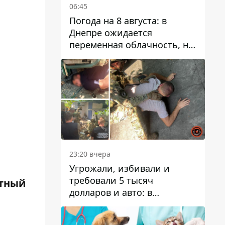
06:45
Погода на 8 августа: в
Днепре ожидается
переменная облачность, но
может пойти дождь
23:20 вчера
Угрожали, избивали и
требовали 5 тысяч
стный
долларов и авто: в
Павлограде задержали двух
мужчин