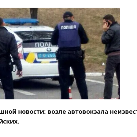
ашной новости: возле автовокзала неизве
йских.