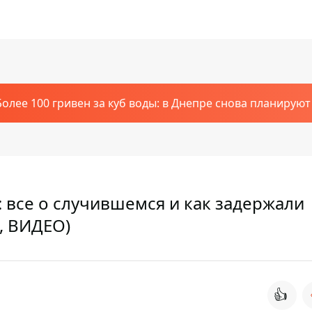
Более 100 гривен за куб воды: в Днепре снова планирую
 все о случившемся и как задержали
, ВИДЕО)
👍