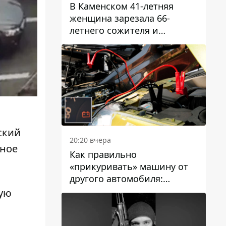
В Каменском 41-летняя
женщина зарезала 66-
летнего сожителя и
пыталась обмануть
полицейских
ский
20:20 вчера
ьное
Как правильно
«прикуривать» машину от
другого автомобиля:
инструкция для водителей
ную