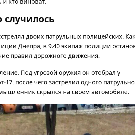
 и кто виноват.
о случилось
сстрелял двоих патрульных полицейских. Ка
иции Днепра, в 9.40 экипаж полиции остано
ение правил дорожного движения.
ение. Под угрозой оружия он отобрал у
-17, после чего застрелил одного патрульно
оумышленник скрылся на своем автомобиле.