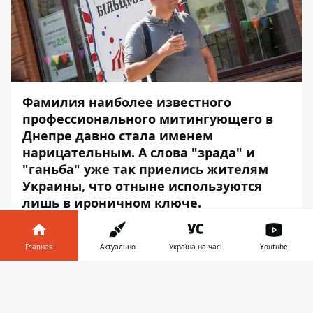
Фамилия наиболее известного
профессионального митингующего в
Днепре давно стала именем
нарицательным. А слова "зрада" и
"ганьба" уже так приелись жителям
Украины, что отныне используются
лишь в ироничном ключе.
Эксплуатация образа патриота,
борющегося с сепаратизмом,
Главная
Актуально
Україна на часі
Youtube
коррупцией и "всейфигней" давно не
вызывает у зрителя должного
Информатор в
Скачать
порицания, а все больше
телефоне
👉
воспринимается как привычный цирк