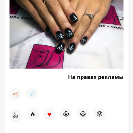
На правах рекламы
♥
🔥
😭
😆
😡
👍