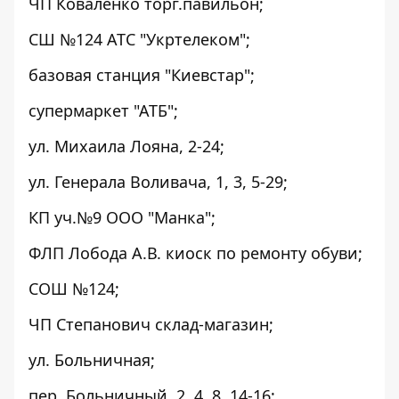
ЧП Коваленко торг.павильон;
СШ №124 АТС "Укртелеком";
базовая станция "Киевстар";
супермаркет "АТБ";
ул. Михаила Лояна, 2-24;
ул. Генерала Воливача, 1, 3, 5-29;
КП уч.№9 ООО "Манка";
ФЛП Лобода А.В. киоск по ремонту обуви;
СОШ №124;
ЧП Степанович склад-магазин;
ул. Больничная;
пер. Больничный, 2, 4, 8, 14-16;