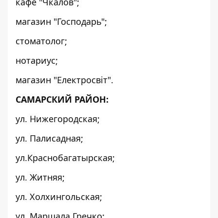
кафе "Чкалов";
магазин "Господарь";
стоматолог;
нотариус;
магазин "Електросвіт".
САМАРСКИЙ РАЙОН:
ул. Нижегородская;
ул. Палисадная;
ул.Краснобагатырская;
ул. Житняя;
ул. Холхингольская;
ул. Маршала Гречко;