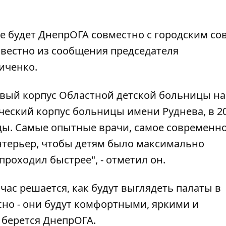
 будет ДнепрОГА совместно с городским со
звестно из сообщения председателя
иченко.
овый корпус Областной детской больницы на
ический корпус больницы имени Руднева, в 20
цы. Самые опытные врачи, самое современн
терьер, чтобы детям было максимально
роходил быстрее", - отметил он.
час решается, как будут выглядеть палаты в
сно - они будут комфортными, яркими и
 берется ДнепрОГА.