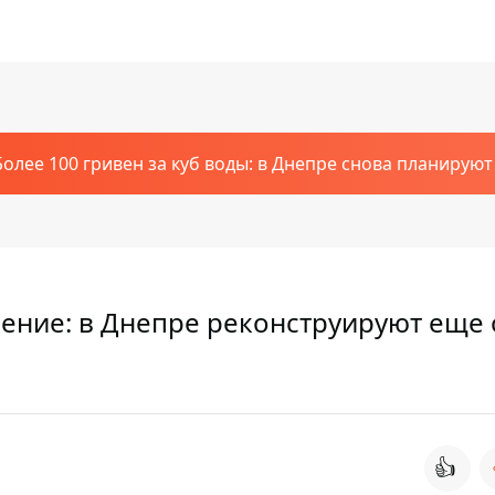
Более 100 гривен за куб воды: в Днепре снова планирую
ение: в Днепре реконструируют еще 
👍