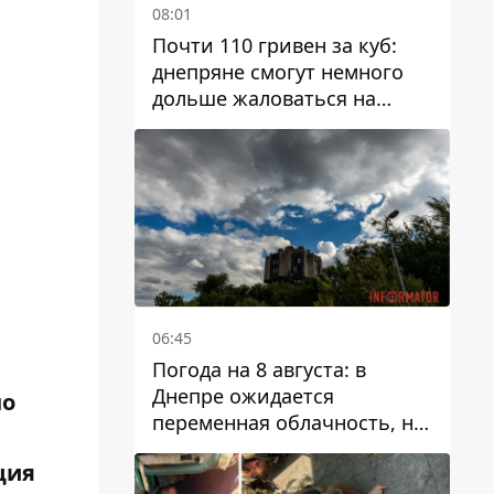
08:01
Почти 110 гривен за куб:
днепряне смогут немного
дольше жаловаться на
запланированные тарифы
на воду на 2027 год
06:45
Погода на 8 августа: в
Днепре ожидается
но
переменная облачность, но
может пойти дождь
ция