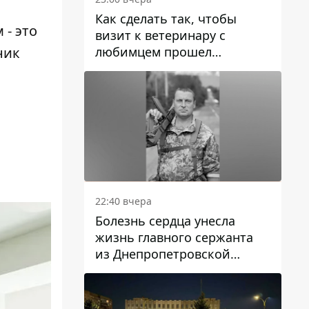
Как сделать так, чтобы
 - это
визит к ветеринару с
любимцем прошел
ник
спокойно: простые советы
22:40 вчера
Болезнь сердца унесла
жизнь главного сержанта
из Днепропетровской
области Юрия Свистуна