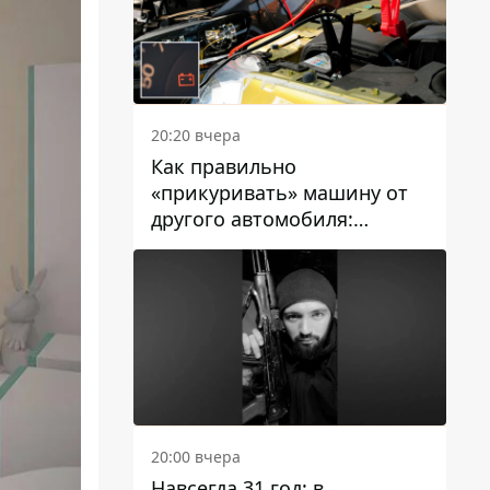
20:20 вчера
Как правильно
«прикуривать» машину от
другого автомобиля:
инструкция для водителей
20:00 вчера
Навсегда 31 год: в