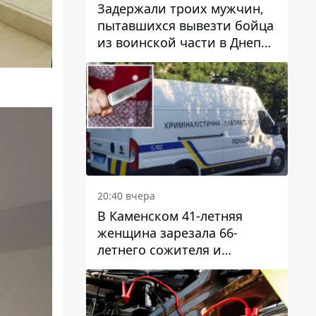
Задержали троих мужчин,
пытавшихся вывезти бойца
из воинской части в Днепр
за 7 тысяч долларов: среди
них был врач
20:40 вчера
В Каменском 41-летняя
женщина зарезала 66-
летнего сожителя и
пыталась обмануть
полицейских