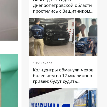
Днепропетровской области
простились с Защитником
Александром Репиным
19:20 вчера
Кол-центры обманули чехов
более чем на 12 миллионов
гривен: будут судить
днепрянина,
организовавшего
транснациональную
преступную организацию