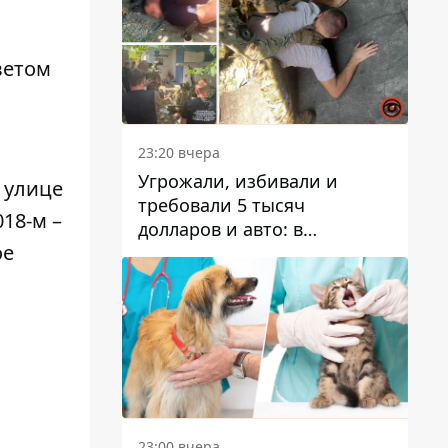
ветом
23:20 вчера
Угрожали, избивали и
 улице
требовали 5 тысяч
18-м –
долларов и авто: в
ое
Павлограде задержали двух
мужчин
23:00 вчера