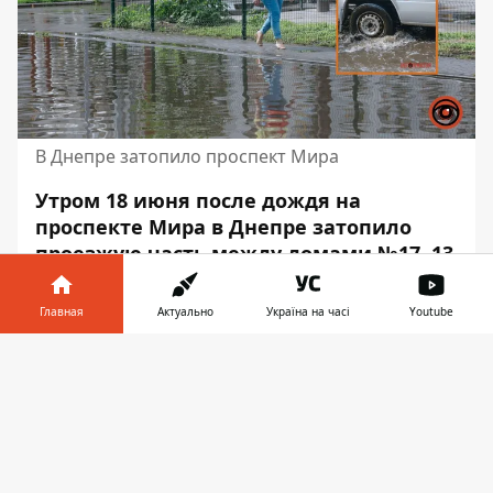
В Днепре затопило проспект Мира
Утром 18 июня после дождя на
проспекте Мира в Днепре затопило
проезжую часть между домами №17, 13
и №25. Вода собралась настолько, что
участок дороги напоминает настоящее
Главная
Актуально
Україна на часі
Youtube
озеро. Автомобили вынуждены
Информатор в
буквально «плыть» чере огромную
Скачать
телефоне
👉
лужу.
Об этом сообщает "Информатор" с места
событий.